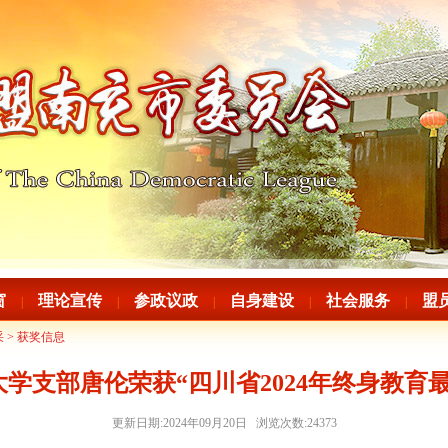
窗
理论宣传
参政议政
自身建设
社会服务
盟
|
|
|
|
|
采
>
获奖信息
学支部唐伦荣获“四川省2024年终身教育
更新日期:2024年09月20日 浏览次数:
24373