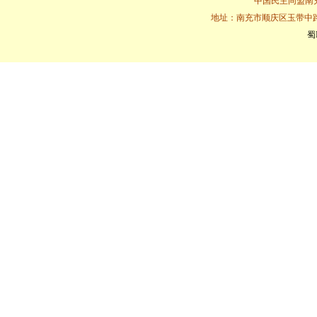
中国民主同盟南充市
地址：南充市顺庆区玉带中路16
蜀I