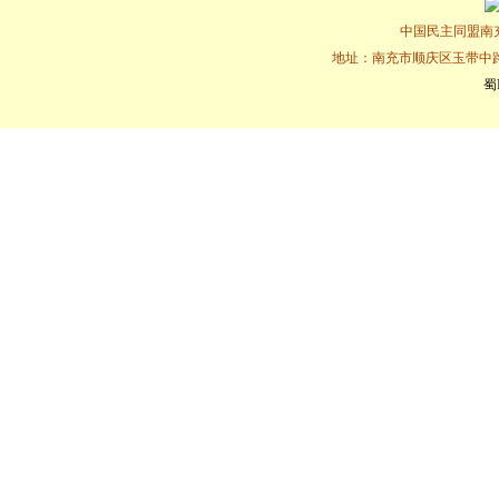
中国民主同盟南充市
地址：南充市顺庆区玉带中路16
蜀I