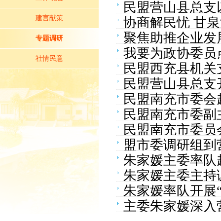
民盟营山县总支
活动
建言献策
协商解民忧 甘
聚焦助推企业发
专题调研
我要为政协委员
社情民意
民盟西充县机关
民盟营山县总支
民盟南充市委会
民盟南充市委副
研
民盟南充市委员
盟市委调研组到
题调研
朱家媛主委率队
朱家媛主委主持
朱家媛率队开展
法》
主委朱家媛深入