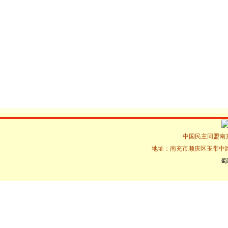
中国民主同盟南充市
地址：南充市顺庆区玉带中路16
蜀I